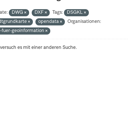
ate:
DWG
DXF
Tags:
DSGKL
dtgrundkarte
opendata
Organisationen:
-fuer-geoinformation
 versuch es mit einer anderen Suche.