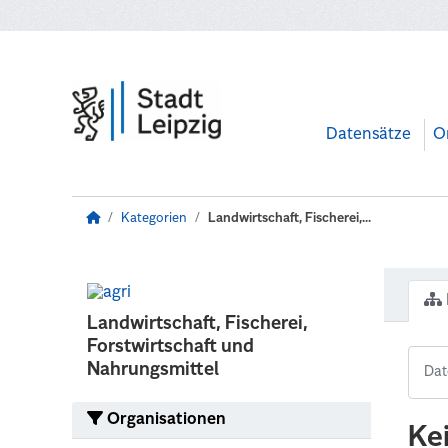
Zum Hauptinhalt wechseln
Datensätze
O
Kategorien
Landwirtschaft, Fischerei,...
Landwirtschaft, Fischerei,
Forstwirtschaft und
Nahrungsmittel
Organisationen
Ke