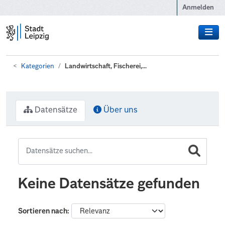
Zum Hauptinhalt wechseln
Anmelden
Kategorien
Landwirtschaft, Fischerei,...
Datensätze
Über uns
Keine Datensätze gefunden
Sortieren nach