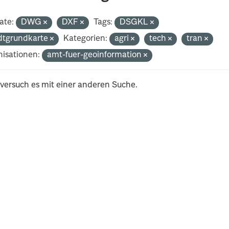
ate:
DWG
DXF
Tags:
DSGKL
dtgrundkarte
Kategorien:
agri
tech
tran
isationen:
amt-fuer-geoinformation
 versuch es mit einer anderen Suche.