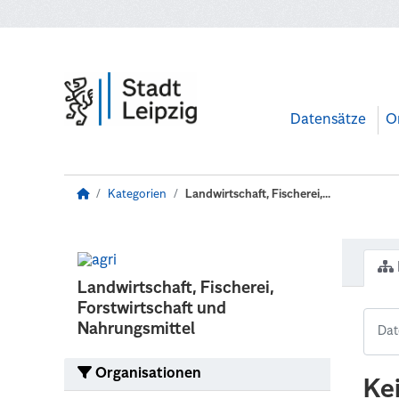
Zum Hauptinhalt wechseln
Datensätze
O
Kategorien
Landwirtschaft, Fischerei,...
Landwirtschaft, Fischerei,
Forstwirtschaft und
Nahrungsmittel
Organisationen
Ke