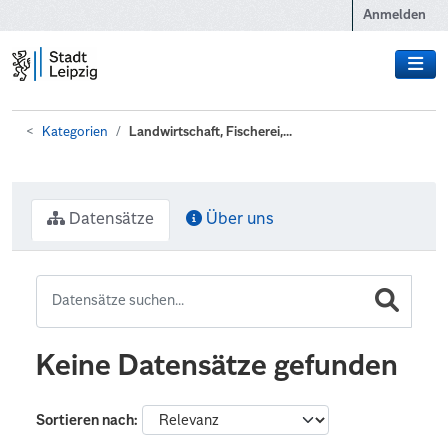
Zum Hauptinhalt wechseln
Anmelden
Kategorien
Landwirtschaft, Fischerei,...
Datensätze
Über uns
Keine Datensätze gefunden
Sortieren nach