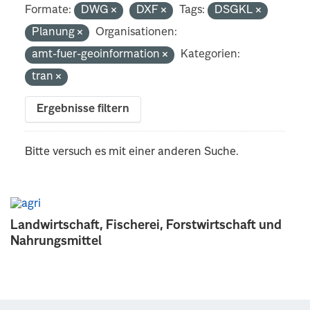
Formate:
DWG
DXF
Tags:
DSGKL
Planung
Organisationen:
amt-fuer-geoinformation
Kategorien:
tran
Ergebnisse filtern
Bitte versuch es mit einer anderen Suche.
Landwirtschaft, Fischerei, Forstwirtschaft und
Nahrungsmittel