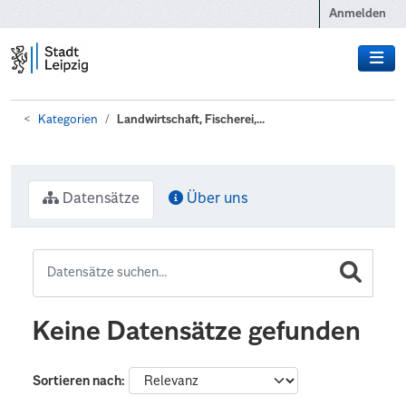
Zum Hauptinhalt wechseln
Anmelden
Kategorien
Landwirtschaft, Fischerei,...
Datensätze
Über uns
Keine Datensätze gefunden
Sortieren nach