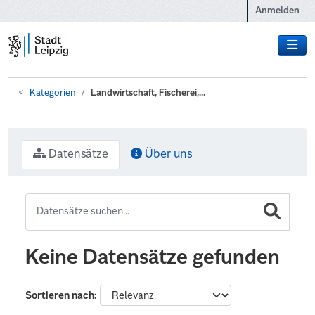
Zum Hauptinhalt wechseln
Anmelden
Kategorien
Landwirtschaft, Fischerei,...
Datensätze
Über uns
Keine Datensätze gefunden
Sortieren nach