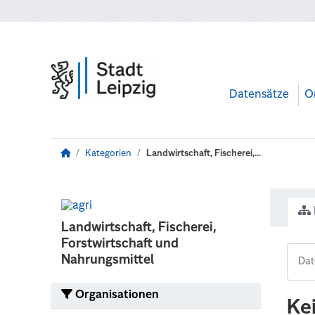
Zum Hauptinhalt wechseln
Datensätze
O
Kategorien
Landwirtschaft, Fischerei,...
Landwirtschaft, Fischerei,
Forstwirtschaft und
Nahrungsmittel
Organisationen
Ke