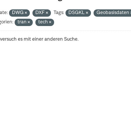
ate:
DWG
DXF
Tags:
DSGKL
Geobasisdaten
orien:
tran
tech
 versuch es mit einer anderen Suche.