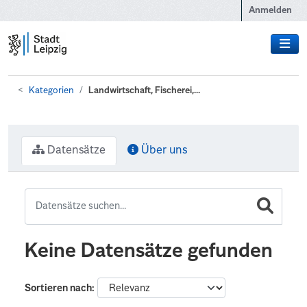
Zum Hauptinhalt wechseln
Anmelden
Kategorien
Landwirtschaft, Fischerei,...
Datensätze
Über uns
Keine Datensätze gefunden
Sortieren nach