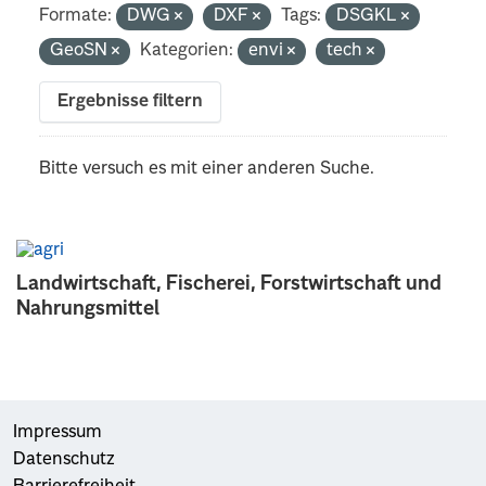
Formate:
DWG
DXF
Tags:
DSGKL
GeoSN
Kategorien:
envi
tech
Ergebnisse filtern
Bitte versuch es mit einer anderen Suche.
Landwirtschaft, Fischerei, Forstwirtschaft und
Nahrungsmittel
Impressum
Datenschutz