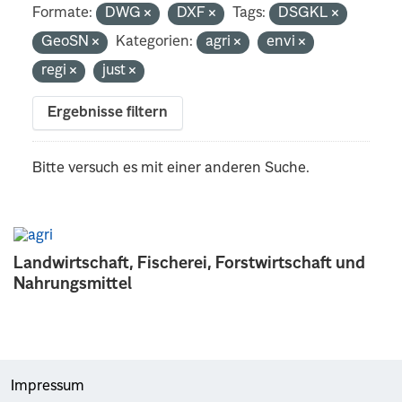
Formate:
DWG
DXF
Tags:
DSGKL
GeoSN
Kategorien:
agri
envi
regi
just
Ergebnisse filtern
Bitte versuch es mit einer anderen Suche.
Landwirtschaft, Fischerei, Forstwirtschaft und
Nahrungsmittel
Impressum