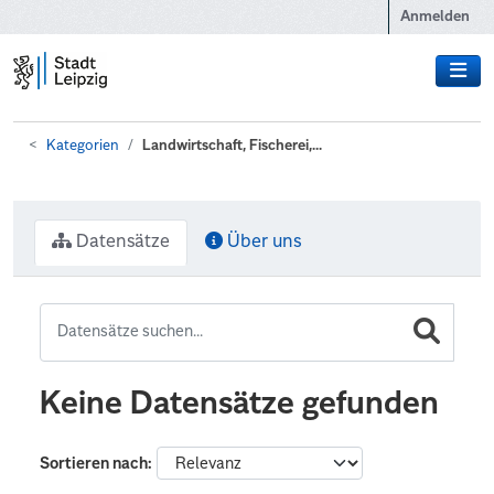
Zum Hauptinhalt wechseln
Anmelden
Kategorien
Landwirtschaft, Fischerei,...
Datensätze
Über uns
Keine Datensätze gefunden
Sortieren nach