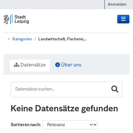
Zum Hauptinhalt wechseln
Anmelden
Kategorien
Landwirtschaft, Fischerei,...
Datensätze
Über uns
Keine Datensätze gefunden
Sortieren nach