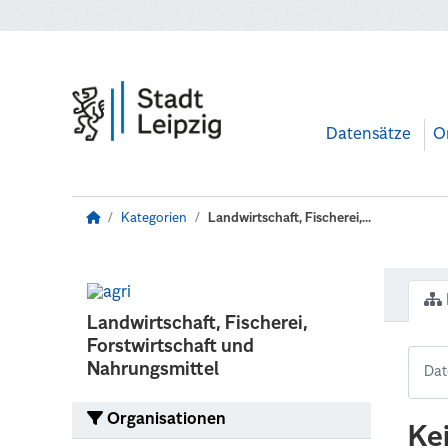
Zum Hauptinhalt wechseln
Datensätze
O
Kategorien
Landwirtschaft, Fischerei,...
Landwirtschaft, Fischerei,
Forstwirtschaft und
Nahrungsmittel
Organisationen
Ke