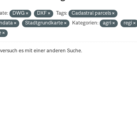
ate:
DWG
DXF
Tags:
Cadastral parcels
ndata
Stadtgrundkarte
Kategorien:
agri
regi
e
 versuch es mit einer anderen Suche.