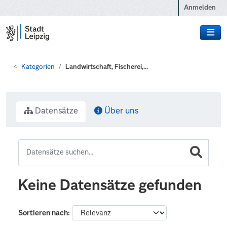
Zum Hauptinhalt wechseln
Anmelden
Kategorien
Landwirtschaft, Fischerei,...
Datensätze
Über uns
Keine Datensätze gefunden
Sortieren nach