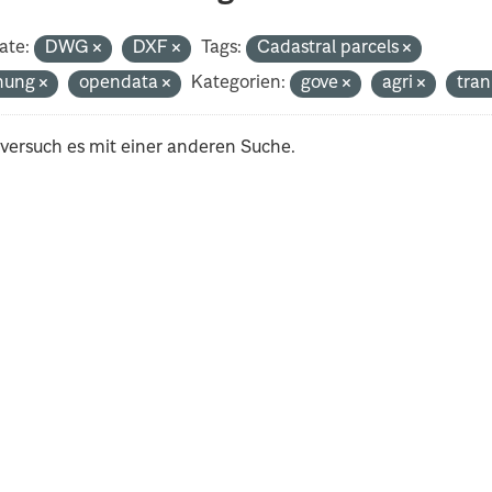
ate:
DWG
DXF
Tags:
Cadastral parcels
nung
opendata
Kategorien:
gove
agri
tra
 versuch es mit einer anderen Suche.