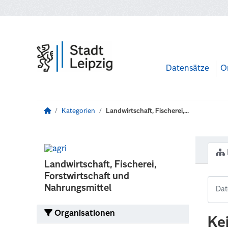
Zum Hauptinhalt wechseln
Datensätze
O
Kategorien
Landwirtschaft, Fischerei,...
Landwirtschaft, Fischerei,
Forstwirtschaft und
Nahrungsmittel
Organisationen
Ke