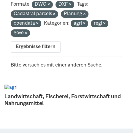
Formate:
DWG
DXF
Tags:
Cadastral parcels
Planung
opendata
Kategorien:
agri
regi
gove
Ergebnisse filtern
Bitte versuch es mit einer anderen Suche.
Landwirtschaft, Fischerei, Forstwirtschaft und
Nahrungsmittel