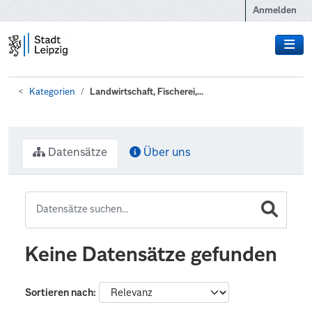
Zum Hauptinhalt wechseln
Anmelden
Kategorien
Landwirtschaft, Fischerei,...
Datensätze
Über uns
Keine Datensätze gefunden
Sortieren nach