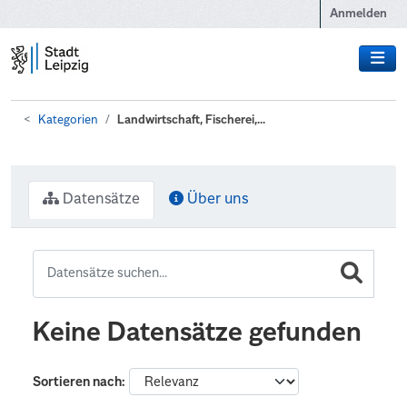
Zum Hauptinhalt wechseln
Anmelden
Kategorien
Landwirtschaft, Fischerei,...
Datensätze
Über uns
Keine Datensätze gefunden
Sortieren nach