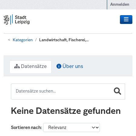
Zum Hauptinhalt wechseln
Anmelden
Kategorien
Landwirtschaft, Fischerei,...
Datensätze
Über uns
Keine Datensätze gefunden
Sortieren nach