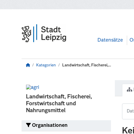
Zum Hauptinhalt wechseln
Datensätze
O
Kategorien
Landwirtschaft, Fischerei,...
Landwirtschaft, Fischerei,
Forstwirtschaft und
Nahrungsmittel
Organisationen
Ke