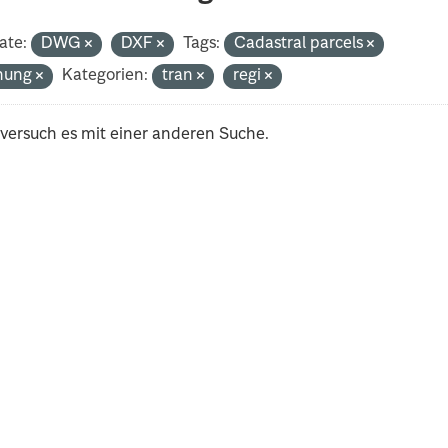
ate:
DWG
DXF
Tags:
Cadastral parcels
nung
Kategorien:
tran
regi
 versuch es mit einer anderen Suche.