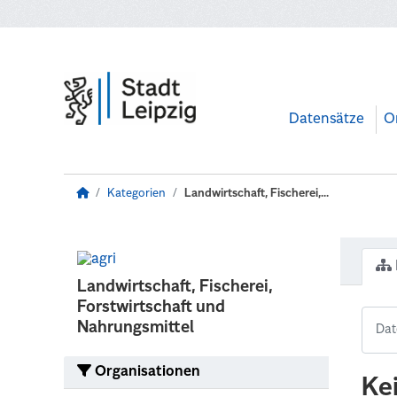
Zum Hauptinhalt wechseln
Datensätze
O
Kategorien
Landwirtschaft, Fischerei,...
Landwirtschaft, Fischerei,
Forstwirtschaft und
Nahrungsmittel
Organisationen
Ke