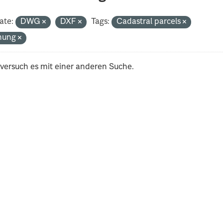
ate:
DWG
DXF
Tags:
Cadastral parcels
nung
 versuch es mit einer anderen Suche.