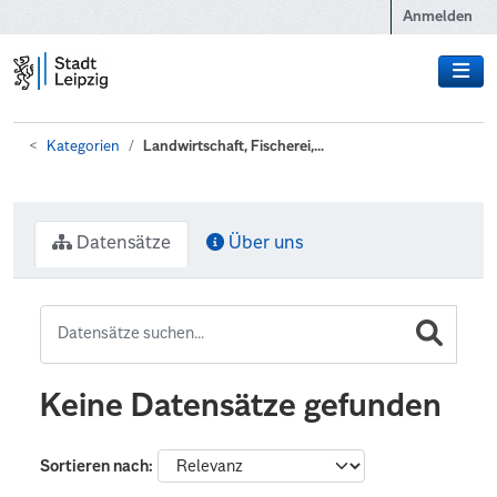
Zum Hauptinhalt wechseln
Anmelden
Kategorien
Landwirtschaft, Fischerei,...
Datensätze
Über uns
Keine Datensätze gefunden
Sortieren nach