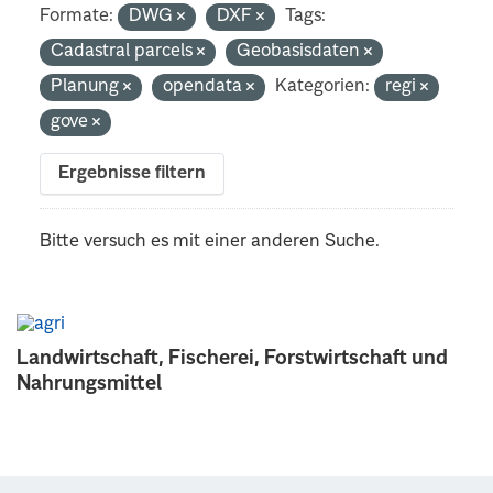
Formate:
DWG
DXF
Tags:
Cadastral parcels
Geobasisdaten
Planung
opendata
Kategorien:
regi
gove
Ergebnisse filtern
Bitte versuch es mit einer anderen Suche.
Landwirtschaft, Fischerei, Forstwirtschaft und
Nahrungsmittel