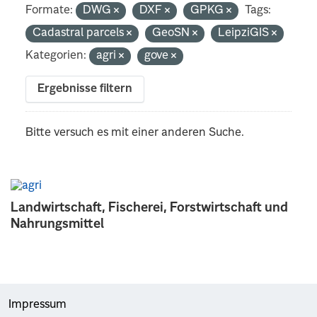
Formate:
DWG
DXF
GPKG
Tags:
Cadastral parcels
GeoSN
LeipziGIS
Kategorien:
agri
gove
Ergebnisse filtern
Bitte versuch es mit einer anderen Suche.
Landwirtschaft, Fischerei, Forstwirtschaft und
Nahrungsmittel
Impressum