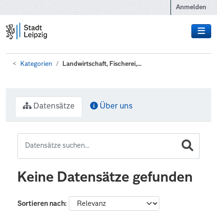
Zum Hauptinhalt wechseln
Anmelden
Kategorien
Landwirtschaft, Fischerei,...
Datensätze
Über uns
Keine Datensätze gefunden
Sortieren nach