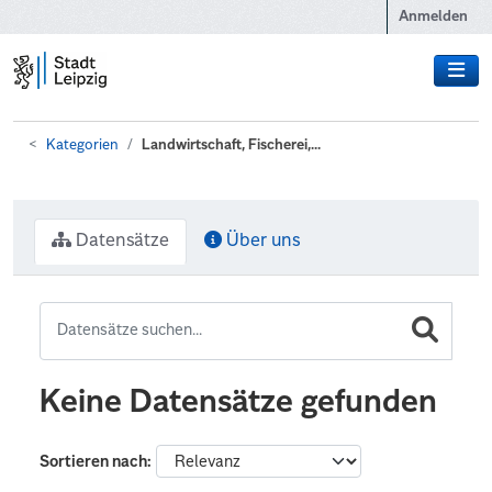
Zum Hauptinhalt wechseln
Anmelden
Kategorien
Landwirtschaft, Fischerei,...
Datensätze
Über uns
Keine Datensätze gefunden
Sortieren nach