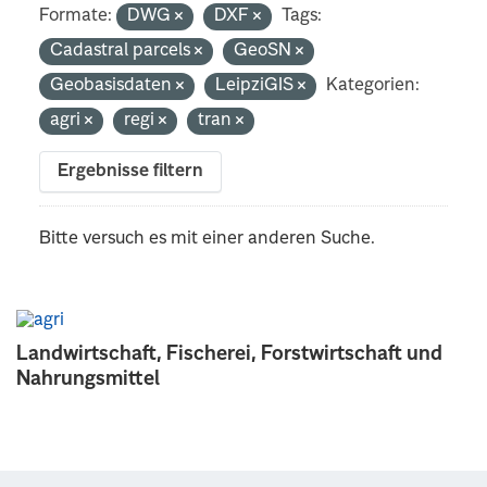
Formate:
DWG
DXF
Tags:
Cadastral parcels
GeoSN
Geobasisdaten
LeipziGIS
Kategorien:
agri
regi
tran
Ergebnisse filtern
Bitte versuch es mit einer anderen Suche.
Landwirtschaft, Fischerei, Forstwirtschaft und
Nahrungsmittel