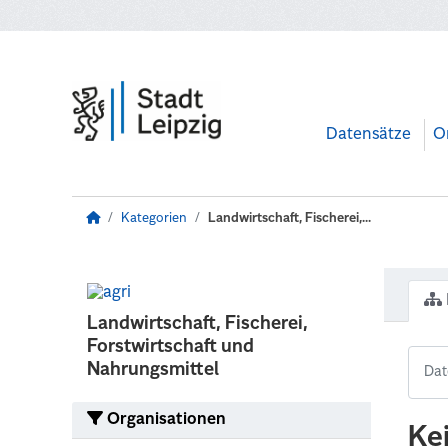
Zum Hauptinhalt wechseln
Datensätze
O
Kategorien
Landwirtschaft, Fischerei,...
Landwirtschaft, Fischerei,
Forstwirtschaft und
Nahrungsmittel
Organisationen
Ke