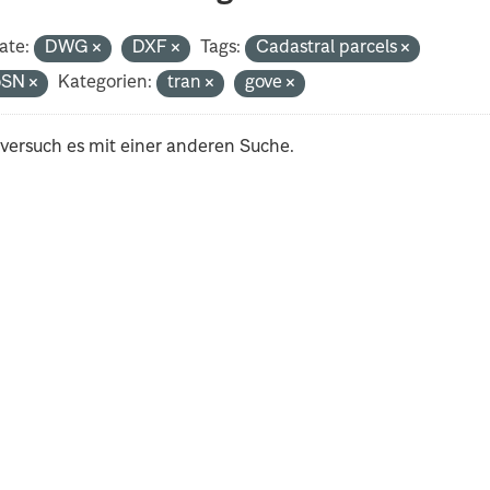
ate:
DWG
DXF
Tags:
Cadastral parcels
oSN
Kategorien:
tran
gove
 versuch es mit einer anderen Suche.