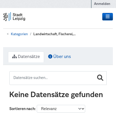
Zum Hauptinhalt wechseln
Anmelden
Kategorien
Landwirtschaft, Fischerei,...
Datensätze
Über uns
Keine Datensätze gefunden
Sortieren nach