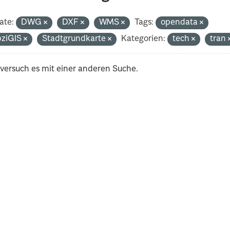
ate:
DWG
DXF
WMS
Tags:
opendata
pziGIS
Stadtgrundkarte
Kategorien:
tech
tran
 versuch es mit einer anderen Suche.