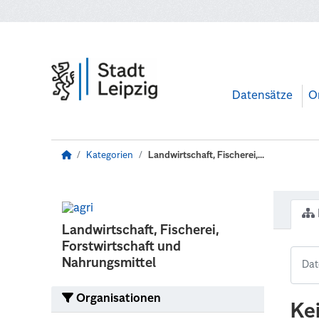
Zum Hauptinhalt wechseln
Datensätze
O
Kategorien
Landwirtschaft, Fischerei,...
Landwirtschaft, Fischerei,
Forstwirtschaft und
Nahrungsmittel
Organisationen
Ke