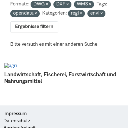
Formate:
DWG
DXF
WMS
Tags:
opendata
Kategorien:
regi
envi
Ergebnisse filtern
Bitte versuch es mit einer anderen Suche.
Landwirtschaft, Fischerei, Forstwirtschaft und
Nahrungsmittel
Impressum
Datenschutz