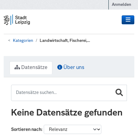
Zum Hauptinhalt wechseln
Anmelden
Kategorien
Landwirtschaft, Fischerei,...
Datensätze
Über uns
Keine Datensätze gefunden
Sortieren nach