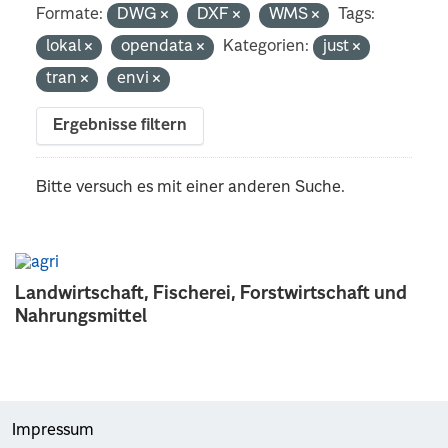
Formate:
DWG
DXF
WMS
Tags:
lokal
opendata
Kategorien:
just
tran
envi
Ergebnisse filtern
Bitte versuch es mit einer anderen Suche.
Landwirtschaft, Fischerei, Forstwirtschaft und
Nahrungsmittel
Impressum