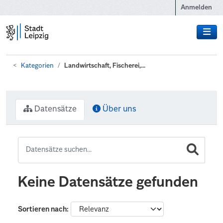
Zum Hauptinhalt wechseln
Anmelden
Kategorien
Landwirtschaft, Fischerei,...
Datensätze
Über uns
Keine Datensätze gefunden
Sortieren nach