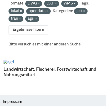
Formate:
DWG
DXF
WMS
Tags:
lokal
opendata
Kategorien:
just
tran
agri
Ergebnisse filtern
Bitte versuch es mit einer anderen Suche.
Landwirtschaft, Fischerei, Forstwirtschaft und
Nahrungsmittel
Impressum