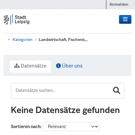
Zum Hauptinhalt wechseln
Anmelden
Kategorien
Landwirtschaft, Fischerei,...
Datensätze
Über uns
Keine Datensätze gefunden
Sortieren nach