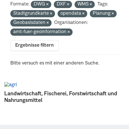
Formate:
DWG
DXF
WMS
Tags:
Stadtgrundkarte
opendata
Planung
Geobasisdaten
Organisationen:
amt-fuer-geoinformation
Ergebnisse filtern
Bitte versuch es mit einer anderen Suche.
Landwirtschaft, Fischerei, Forstwirtschaft und
Nahrungsmittel