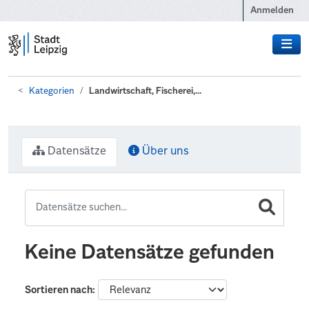
Zum Hauptinhalt wechseln
Anmelden
Kategorien
Landwirtschaft, Fischerei,...
Datensätze
Über uns
Keine Datensätze gefunden
Sortieren nach