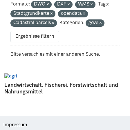
Formate:
DWG
DXF
WMS
Tags:
Stadtgrundkarte
opendata
Cadastral parcels
Kategorien:
gove
Ergebnisse filtern
Bitte versuch es mit einer anderen Suche.
Landwirtschaft, Fischerei, Forstwirtschaft und
Nahrungsmittel
Impressum