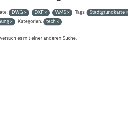
ate:
DWG
DXF
WMS
Tags:
Stadtgrundkarte
nung
Kategorien:
tech
 versuch es mit einer anderen Suche.