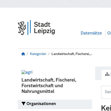
Zum Hauptinhalt wechseln
Datensätze
O
Kategorien
Landwirtschaft, Fischerei,...
Landwirtschaft, Fischerei,
Forstwirtschaft und
Nahrungsmittel
Organisationen
Ke