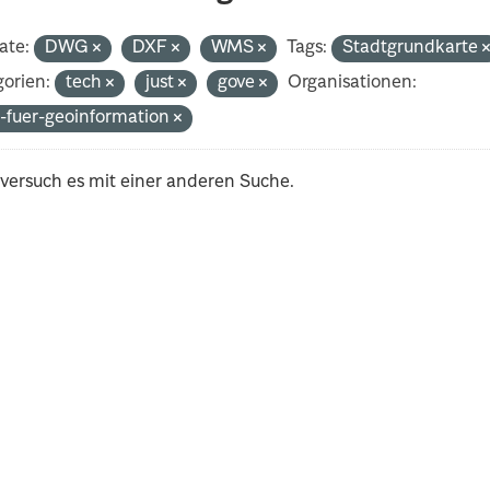
ate:
DWG
DXF
WMS
Tags:
Stadtgrundkarte
orien:
tech
just
gove
Organisationen:
-fuer-geoinformation
 versuch es mit einer anderen Suche.