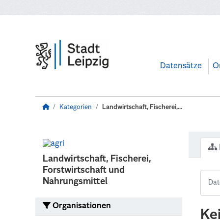
Zum Hauptinhalt wechseln
Datensätze
O
Kategorien
Landwirtschaft, Fischerei,...
Landwirtschaft, Fischerei,
Forstwirtschaft und
Nahrungsmittel
Organisationen
Ke