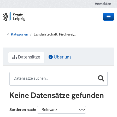
Zum Hauptinhalt wechseln
Anmelden
Kategorien
Landwirtschaft, Fischerei,...
Datensätze
Über uns
Keine Datensätze gefunden
Sortieren nach