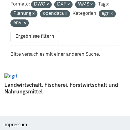
Formate:
DWG
DXF
WMS
Tags:
Planung
opendata
Kategorien:
agri
envi
Ergebnisse filtern
Bitte versuch es mit einer anderen Suche.
Landwirtschaft, Fischerei, Forstwirtschaft und
Nahrungsmittel
Impressum