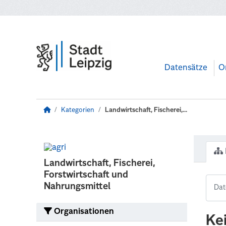
Zum Hauptinhalt wechseln
Datensätze
O
Kategorien
Landwirtschaft, Fischerei,...
Landwirtschaft, Fischerei,
Forstwirtschaft und
Nahrungsmittel
Organisationen
Ke