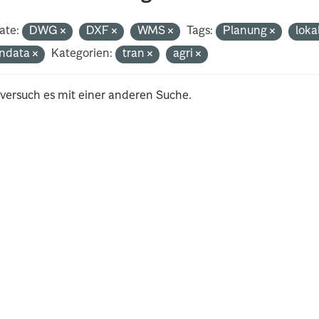
ate:
DWG
DXF
WMS
Tags:
Planung
loka
ndata
Kategorien:
tran
agri
 versuch es mit einer anderen Suche.