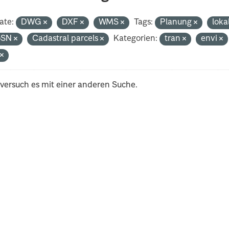
ate:
DWG
DXF
WMS
Tags:
Planung
loka
oSN
Cadastral parcels
Kategorien:
tran
envi
t
 versuch es mit einer anderen Suche.