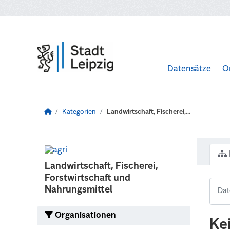
Zum Hauptinhalt wechseln
Datensätze
O
Kategorien
Landwirtschaft, Fischerei,...
Landwirtschaft, Fischerei,
Forstwirtschaft und
Nahrungsmittel
Organisationen
Ke