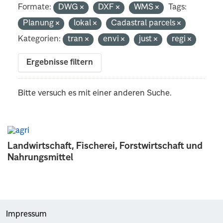
Formate:
DWG
DXF
WMS
Tags:
Planung
lokal
Cadastral parcels
Kategorien:
tran
envi
just
regi
Ergebnisse filtern
Bitte versuch es mit einer anderen Suche.
Landwirtschaft, Fischerei, Forstwirtschaft und
Nahrungsmittel
Impressum