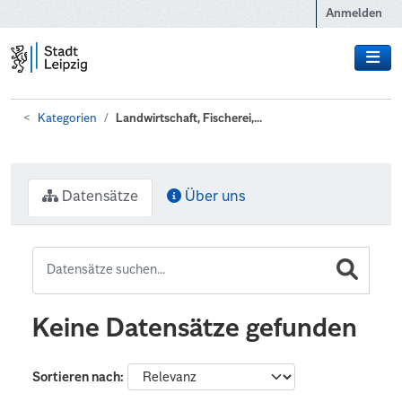
Zum Hauptinhalt wechseln
Anmelden
Kategorien
Landwirtschaft, Fischerei,...
Datensätze
Über uns
Keine Datensätze gefunden
Sortieren nach