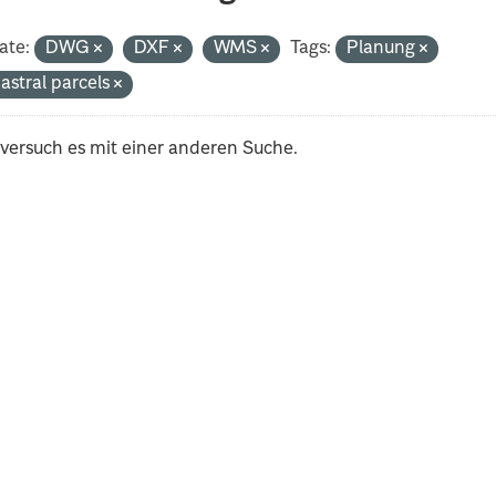
ate:
DWG
DXF
WMS
Tags:
Planung
astral parcels
 versuch es mit einer anderen Suche.