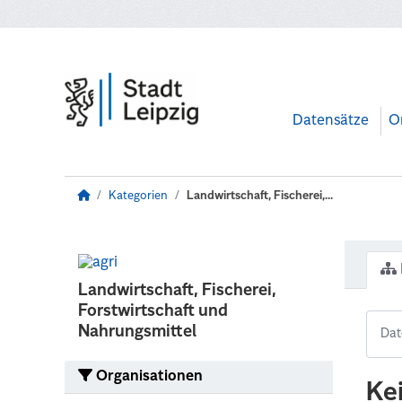
Zum Hauptinhalt wechseln
Datensätze
O
Kategorien
Landwirtschaft, Fischerei,...
Landwirtschaft, Fischerei,
Forstwirtschaft und
Nahrungsmittel
Organisationen
Ke