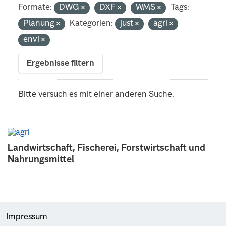
Formate:
DWG
DXF
WMS
Tags:
Planung
Kategorien:
just
agri
envi
Ergebnisse filtern
Bitte versuch es mit einer anderen Suche.
Landwirtschaft, Fischerei, Forstwirtschaft und
Nahrungsmittel
Impressum