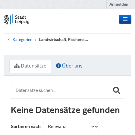
Zum Hauptinhalt wechseln
Anmelden
Kategorien
Landwirtschaft, Fischerei,...
Datensätze
Über uns
Keine Datensätze gefunden
Sortieren nach