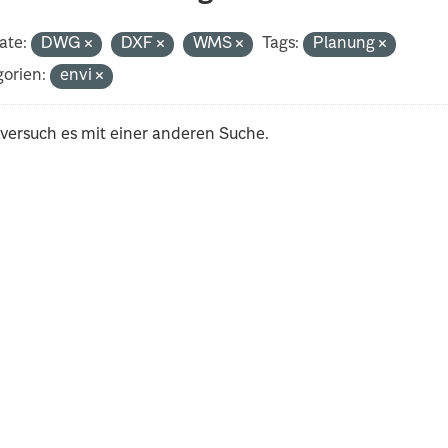
ate:
DWG
DXF
WMS
Tags:
Planung
orien:
envi
 versuch es mit einer anderen Suche.