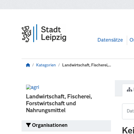
Zum Hauptinhalt wechseln
Datensätze
O
Kategorien
Landwirtschaft, Fischerei,...
Landwirtschaft, Fischerei,
Forstwirtschaft und
Nahrungsmittel
Organisationen
Ke