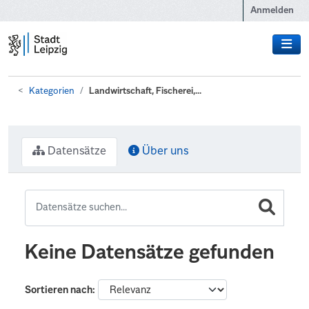
Zum Hauptinhalt wechseln
Anmelden
Kategorien
Landwirtschaft, Fischerei,...
Datensätze
Über uns
Keine Datensätze gefunden
Sortieren nach