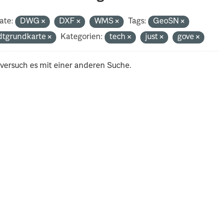
ate:
DWG
DXF
WMS
Tags:
GeoSN
dtgrundkarte
Kategorien:
tech
just
gove
 versuch es mit einer anderen Suche.