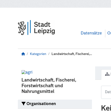
Zum Hauptinhalt wechseln
Datensätze
O
Kategorien
Landwirtschaft, Fischerei,...
Landwirtschaft, Fischerei,
Forstwirtschaft und
Nahrungsmittel
Organisationen
Ke