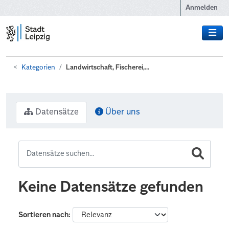
Zum Hauptinhalt wechseln
Anmelden
Kategorien
Landwirtschaft, Fischerei,...
Datensätze
Über uns
Keine Datensätze gefunden
Sortieren nach