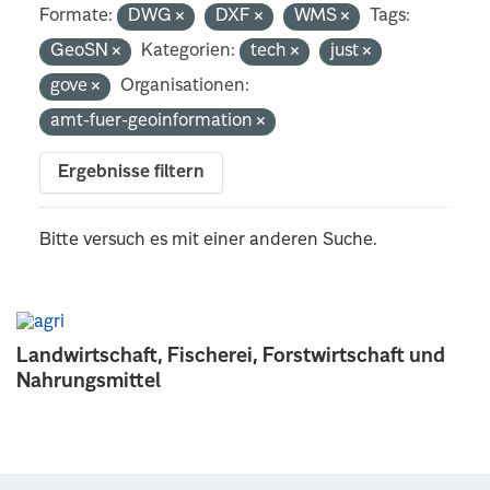
Formate:
DWG
DXF
WMS
Tags:
GeoSN
Kategorien:
tech
just
gove
Organisationen:
amt-fuer-geoinformation
Ergebnisse filtern
Bitte versuch es mit einer anderen Suche.
Landwirtschaft, Fischerei, Forstwirtschaft und
Nahrungsmittel