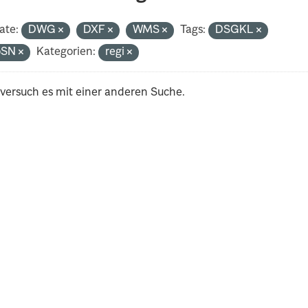
ate:
DWG
DXF
WMS
Tags:
DSGKL
oSN
Kategorien:
regi
 versuch es mit einer anderen Suche.