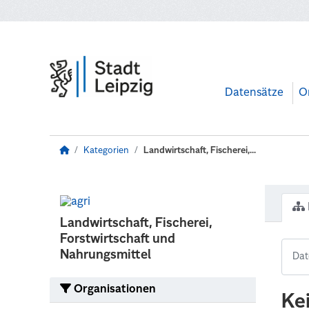
Zum Hauptinhalt wechseln
Datensätze
O
Kategorien
Landwirtschaft, Fischerei,...
Landwirtschaft, Fischerei,
Forstwirtschaft und
Nahrungsmittel
Organisationen
Ke