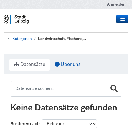
Zum Hauptinhalt wechseln
Anmelden
Kategorien
Landwirtschaft, Fischerei,...
Datensätze
Über uns
Keine Datensätze gefunden
Sortieren nach