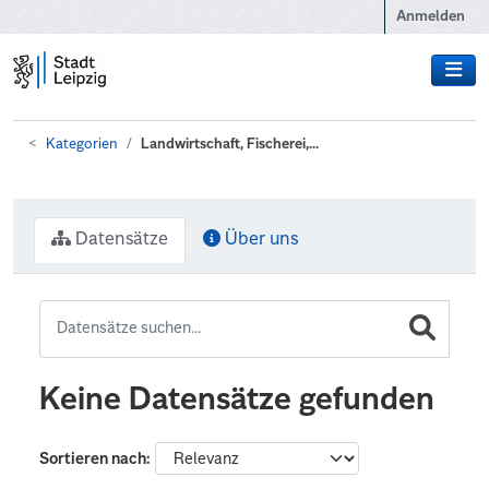
Zum Hauptinhalt wechseln
Anmelden
Kategorien
Landwirtschaft, Fischerei,...
Datensätze
Über uns
Keine Datensätze gefunden
Sortieren nach