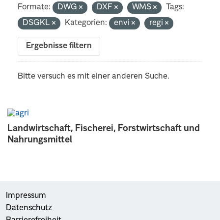
Formate:
DWG
DXF
WMS
Tags:
DSGKL
Kategorien:
envi
regi
Ergebnisse filtern
Bitte versuch es mit einer anderen Suche.
Landwirtschaft, Fischerei, Forstwirtschaft und
Nahrungsmittel
Impressum
Datenschutz