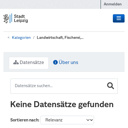
Zum Hauptinhalt wechseln
Anmelden
Kategorien
Landwirtschaft, Fischerei,...
Datensätze
Über uns
Keine Datensätze gefunden
Sortieren nach