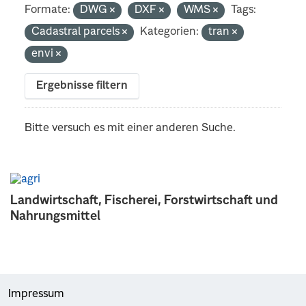
Formate:
DWG
DXF
WMS
Tags:
Cadastral parcels
Kategorien:
tran
envi
Ergebnisse filtern
Bitte versuch es mit einer anderen Suche.
Landwirtschaft, Fischerei, Forstwirtschaft und
Nahrungsmittel
Impressum