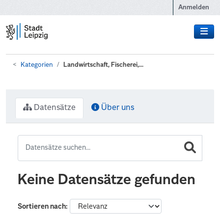
Zum Hauptinhalt wechseln
Anmelden
Kategorien
Landwirtschaft, Fischerei,...
Datensätze
Über uns
Keine Datensätze gefunden
Sortieren nach