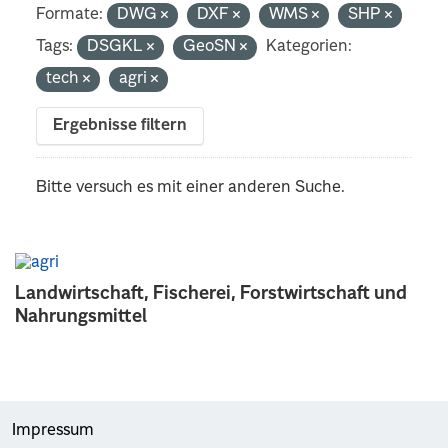
Formate:
DWG
DXF
WMS
SHP
Tags:
DSGKL
GeoSN
Kategorien:
tech
agri
Ergebnisse filtern
Bitte versuch es mit einer anderen Suche.
Landwirtschaft, Fischerei, Forstwirtschaft und
Nahrungsmittel
Impressum