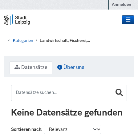
Zum Hauptinhalt wechseln
Anmelden
Kategorien
Landwirtschaft, Fischerei,...
Datensätze
Über uns
Keine Datensätze gefunden
Sortieren nach