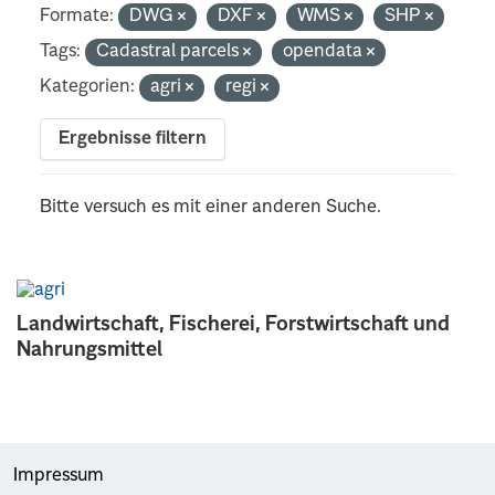
Formate:
DWG
DXF
WMS
SHP
Tags:
Cadastral parcels
opendata
Kategorien:
agri
regi
Ergebnisse filtern
Bitte versuch es mit einer anderen Suche.
Landwirtschaft, Fischerei, Forstwirtschaft und
Nahrungsmittel
Impressum