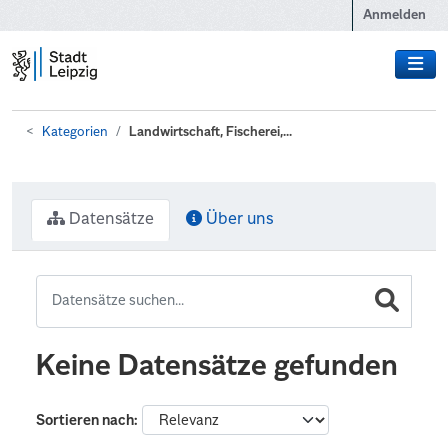
Zum Hauptinhalt wechseln
Anmelden
Kategorien
Landwirtschaft, Fischerei,...
Datensätze
Über uns
Keine Datensätze gefunden
Sortieren nach