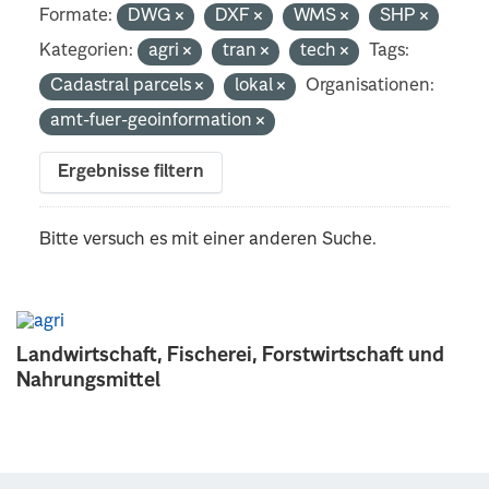
Formate:
DWG
DXF
WMS
SHP
Kategorien:
agri
tran
tech
Tags:
Cadastral parcels
lokal
Organisationen:
amt-fuer-geoinformation
Ergebnisse filtern
Bitte versuch es mit einer anderen Suche.
Landwirtschaft, Fischerei, Forstwirtschaft und
Nahrungsmittel