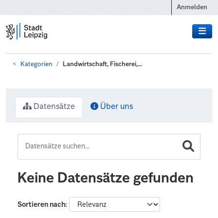
Zum Hauptinhalt wechseln
Anmelden
Kategorien
Landwirtschaft, Fischerei,...
Datensätze
Über uns
Keine Datensätze gefunden
Sortieren nach