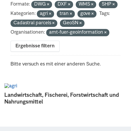
Formate:
DWG
DXF
WMS
SHP
Kategorien:
agri
tran
gove
Tags:
Cadastral parcels
GeoSN
Organisationen:
amt-fuer-geoinformation
Ergebnisse filtern
Bitte versuch es mit einer anderen Suche.
Landwirtschaft, Fischerei, Forstwirtschaft und
Nahrungsmittel